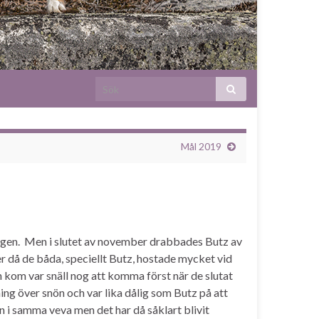
Mål 2019
lingen. Men i slutet av november drabbades Butz av
er då de båda, speciellt Butz, hostade mycket vid
n kom var snäll nog att komma först när de slutat
ning över snön och var lika dålig som Butz på att
ten i samma veva men det har då såklart blivit