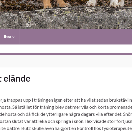
Ilex
t elände
ja trappas upp i träningen igen efter att ha vilat sedan brukstäv
hosta. Så istället för träning blev det mer vila och korta promenad
e hosta och då fick de ytterligare några dagars vila efter det. Snö
stan slutat var att leka och springa i snön. Ilex visade stor förtjus
 lite bättre. Butz skulle även ha gjort en kontroll hos fysioterapeu