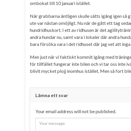
ombokat till 10 januari istället.
När grabbarna äntligen skulle sätts igång igen så 
ute var nästan omöjligt. Nu när de gått ett tag seda
hundridhuskort. I ett av ridhusen är det agilityträni
andra hundar nu, samt vara i lokaler där andra hundar
bara försöka vara i det ridhuset där jag vet att ing
Men just när vi faktiskt kommit igång med träningen
för tillfället fungerar inte bilen och vi tar oss inte
blivit mycket plojj inomhus istället. Men så fort bilen
Lämna ett svar
Your email address will not be published.