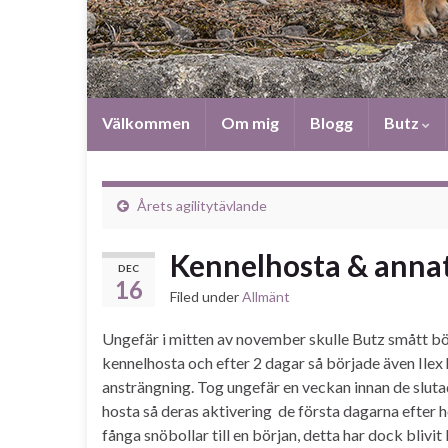
Välkommen
Om mig
Blogg
Butz
Årets agilitytävlande
Kennelhosta & anna
DEC
16
Filed under
Allmänt
Ungefär i mitten av november skulle Butz smått bör
kennelhosta och efter 2 dagar så började även Ilex 
ansträngning. Tog ungefär en veckan innan de slutad
hosta så deras aktivering de första dagarna efter ho
fånga snöbollar till en början, detta har dock blivit