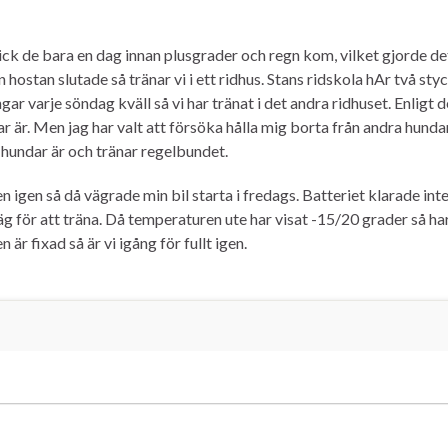
gick de bara en dag innan plusgrader och regn kom, vilket gjorde de
n hostan slutade så tränar vi i ett ridhus. Stans ridskola hAr två st
ngar varje söndag kväll så vi har tränat i det andra ridhuset. Enligt
 är. Men jag har valt att försöka hålla mig borta från andra hundar t
a hundar är och tränar regelbundet.
 igen så då vägrade min bil starta i fredags. Batteriet klarade inte
 iväg för att träna. Då temperaturen ute har visat -15/20 grader så ha
 är fixad så är vi igång för fullt igen.